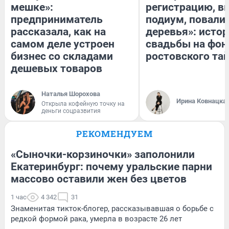
мешке»:
регистрацию, 
предприниматель
подиум, повали
рассказала, как на
деревья»: исто
самом деле устроен
свадьбы на фон
бизнес со складами
ростовского та
дешевых товаров
Наталья Шорохова
Ирина Ковнацка
Открыла кофейную точку на
деньги соцразвития
РЕКОМЕНДУЕМ
«Сыночки-корзиночки» заполонили
Екатеринбург: почему уральские парни
массово оставили жен без цветов
1 час
4 342
31
Знаменитая тикток-блогер, рассказывавшая о борьбе с
редкой формой рака, умерла в возрасте 26 лет