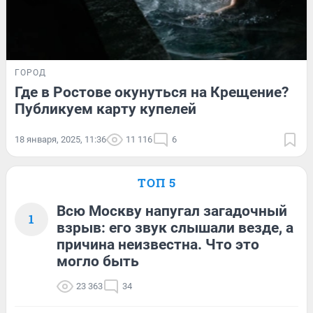
ГОРОД
Где в Ростове окунуться на Крещение?
Публикуем карту купелей
18 января, 2025, 11:36
11 116
6
ТОП 5
Всю Москву напугал загадочный
1
взрыв: его звук слышали везде, а
причина неизвестна. Что это
могло быть
23 363
34