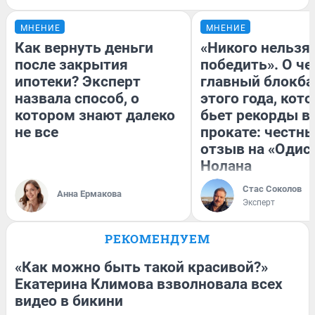
МНЕНИЕ
МНЕНИЕ
Как вернуть деньги
«Никого нельзя
после закрытия
победить». О ч
ипотеки? Эксперт
главный блокба
назвала способ, о
этого года, кот
котором знают далеко
бьет рекорды в
не все
прокате: честн
отзыв на «Одис
Нолана
Стас Соколов
Анна Ермакова
Эксперт
РЕКОМЕНДУЕМ
«Как можно быть такой красивой?»
Екатерина Климова взволновала всех
видео в бикини