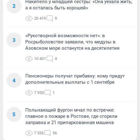
Накипело у младшей сестры: «Она уехала жить,
2
а я осталась быть хорошей»
20 419
9
«Рукотворной возможности нет»: в
3
Росрыболовстве заявили, что медузы в
Азовском море останутся на десятилетия
10 401
4
Пенсионеры получат прибавку: кому придут
4
дополнительные выплаты с 1 сентября
7 959
1
Полыхающий фургон мчал по встречке:
5
главное о пожаре в Ростове, где сгорели
заправка и 21 припаркованная машина
7 356
56