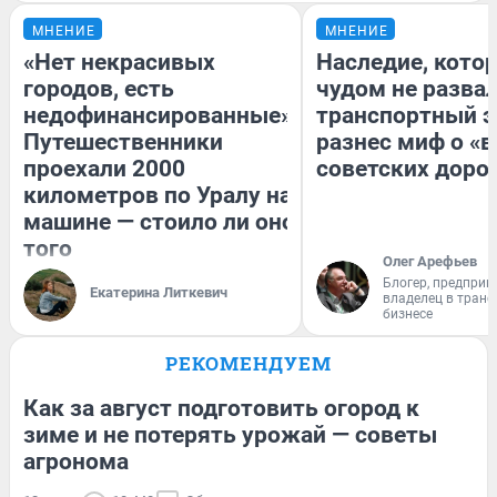
МНЕНИЕ
МНЕНИЕ
«Нет некрасивых
Наследие, кото
городов, есть
чудом не разва
недофинансированные».
транспортный э
Путешественники
разнес миф о «
проехали 2000
советских доро
километров по Уралу на
машине — стоило ли оно
того
Олег Арефьев
Блогер, предприн
Екатерина Литкевич
владелец в тран
бизнесе
РЕКОМЕНДУЕМ
Как за август подготовить огород к
зиме и не потерять урожай — советы
агронома