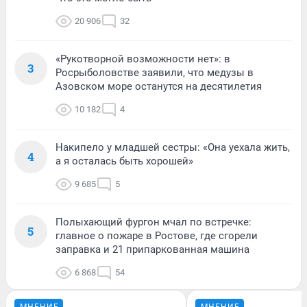
20 906
32
«Рукотворной возможности нет»: в
3
Росрыболовстве заявили, что медузы в
Азовском море останутся на десятилетия
10 182
4
Накипело у младшей сестры: «Она уехала жить,
4
а я осталась быть хорошей»
9 685
5
Полыхающий фургон мчал по встречке:
5
главное о пожаре в Ростове, где сгорели
заправка и 21 припаркованная машина
6 868
54
МНЕНИЕ
МНЕНИЕ