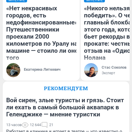
«Нет некрасивых
«Никого нельзя
городов, есть
победить». О ч
недофинансированные».
главный блокба
Путешественники
этого года, кот
проехали 2000
бьет рекорды в
километров по Уралу на
прокате: честн
машине — стоило ли оно
отзыв на «Одис
того
Нолана
Стас Соколов
Екатерина Литкевич
Эксперт
РЕКОМЕНДУЕМ
Вой сирен, злые туристы и грязь. Стоит
ли ехать в самый большой аквапарк в
Геленджике — мнение туристки
13 часов
12 644
21
Работает в клинике и играет в театре — что известно о