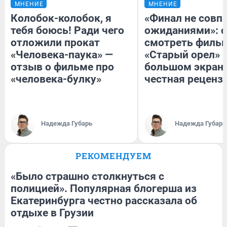
МНЕНИЕ
МНЕНИЕ
Колобок-колобок, я
«Финал не совпа
тебя боюсь! Ради чего
ожиданиями»: с
отложили прокат
смотреть филь
«Человека-паука» —
«Старый орел» 
отзыв о фильме про
большом экран
«человека-булку»
честная реценз
Надежда Губарь
Надежда Губарь
РЕКОМЕНДУЕМ
«Было страшно столкнуться с
полицией». Популярная блогерша из
Екатеринбурга честно рассказала об
отдыхе в Грузии