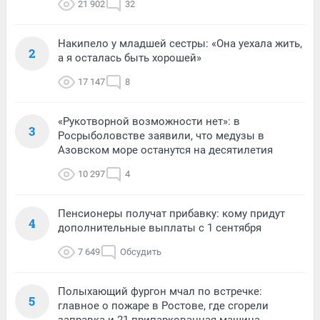
21 902
32
Накипело у младшей сестры: «Она уехала жить,
2
а я осталась быть хорошей»
17 147
8
«Рукотворной возможности нет»: в
3
Росрыболовстве заявили, что медузы в
Азовском море останутся на десятилетия
10 297
4
Пенсионеры получат прибавку: кому придут
4
дополнительные выплаты с 1 сентября
7 649
Обсудить
Полыхающий фургон мчал по встречке:
5
главное о пожаре в Ростове, где сгорели
заправка и 21 припаркованная машина