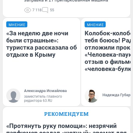
7 118
55
МНЕНИЕ
МНЕНИЕ
«За неделю две ночи
Колобок-колобо
были страшные»:
тебя боюсь! Рад
туристка рассказала об
отложили прок
отдыхе в Крыму
«Человека-паук
отзыв о фильме
«человека-булк
Александра Исмайлова
Надежда Губарь
заместитель главного
редактора 63.RU
РЕКОМЕНДУЕМ
«Протянуть руку помощи»: незрячий
парфюмер создал «уютный» аромат для