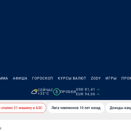
АММА
АФИША
ГОРОСКОП
КУРСЫ ВАЛЮТ
ZODY
ИГРЫ
ПРО
USD 81,41
СЕЙЧАС
3
ПРОБКИ
+33°C
EUR 94,06
спалил 21 машину и АЗС
Лига чемпионов 10 лет назад
Доходы кан
Ы