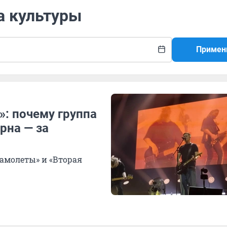
а культуры
Примен
»: почему группа
рна — за
Самолеты» и «Вторая