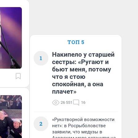
ТОП 5
Накипело у старшей
1
сестры: «Ругают и
бьют меня, потому
что я стою
спокойная, а она
плачет»
26 551
16
«Рукотворной возможности
2
нет»: в Росрыболовстве
заявили, что медузы в