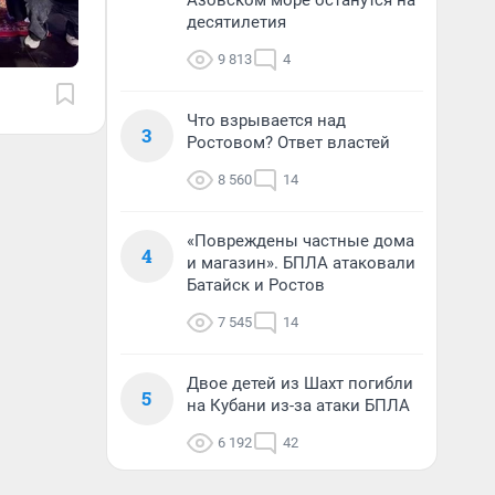
Азовском море останутся на
десятилетия
9 813
4
Что взрывается над
3
Ростовом? Ответ властей
8 560
14
«Повреждены частные дома
4
и магазин». БПЛА атаковали
Батайск и Ростов
7 545
14
Двое детей из Шахт погибли
5
на Кубани из-за атаки БПЛА
6 192
42