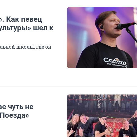
». Как певец
ультуры» шел к
льной школы, где он
е чуть не
«Поезда»