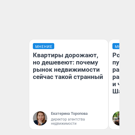
МНЕНИЕ
МНЕНИЕ
Квартиры дорожают,
Ростов
но дешевеют: почему
путеше
рынок недвижимости
расска
сейчас такой странный
разоча
и чем 
Шанха
Екатерина Торопова
Га
директор агентства
недвижимости