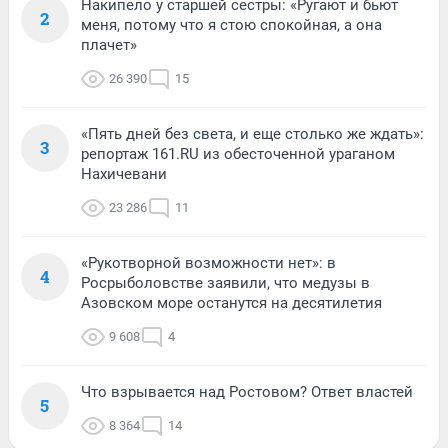
Накипело у старшей сестры: «Ругают и бьют
2
меня, потому что я стою спокойная, а она
плачет»
26 390
15
«Пять дней без света, и еще столько же ждать»:
3
репортаж 161.RU из обесточенной ураганом
Нахичевани
23 286
11
«Рукотворной возможности нет»: в
4
Росрыболовстве заявили, что медузы в
Азовском море останутся на десятилетия
9 608
4
Что взрывается над Ростовом? Ответ властей
5
8 364
14