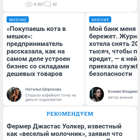
6 307
42
МНЕНИЕ
МНЕНИЕ
«Покупаешь кота в
Мой банк меня
мешке»:
бережет. Журн
предприниматель
хотела снять 20
рассказала, как на
тысяч, чтобы п
самом деле устроен
кредит, — к ней
бизнес со складами
приехала служб
дешевых товаров
безопасности
Наталья Шорохова
Ксения Владими
Открыла кофейную точку на
Автор мнения
деньги соцразвития
РЕКОМЕНДУЕМ
Фермер Джастас Уолкер, известный
как «веселый молочник», заявил что