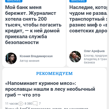
МНЕНИЕ
МНЕНИЕ
Мой банк меня
Наследие, кото
бережет. Журналист
чудом не разва
хотела снять 200
транспортный э
тысяч, чтобы погасить
разнес миф о «
кредит, — к ней домой
советских доро
приехала служба
безопасности
Олег Арефьев
Блогер, предприн
Ксения Владимирская
владелец в тран
Автор мнения
бизнесе
РЕКОМЕНДУЕМ
«Напоминает куриное мясо»:
ярославцы нашли в лесу необычный
гриб — что это
11 часов
8 380
7