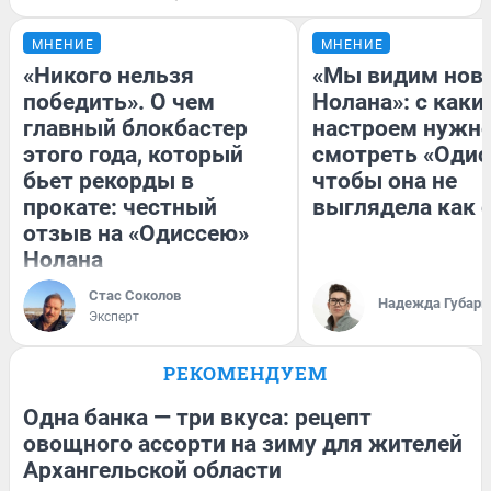
МНЕНИЕ
МНЕНИЕ
«Никого нельзя
«Мы видим нов
победить». О чем
Нолана»: с каки
главный блокбастер
настроем нужн
этого года, который
смотреть «Одис
бьет рекорды в
чтобы она не
прокате: честный
выглядела как 
отзыв на «Одиссею»
Нолана
Стас Соколов
Надежда Губарь
Эксперт
РЕКОМЕНДУЕМ
Одна банка — три вкуса: рецепт
овощного ассорти на зиму для жителей
Архангельской области