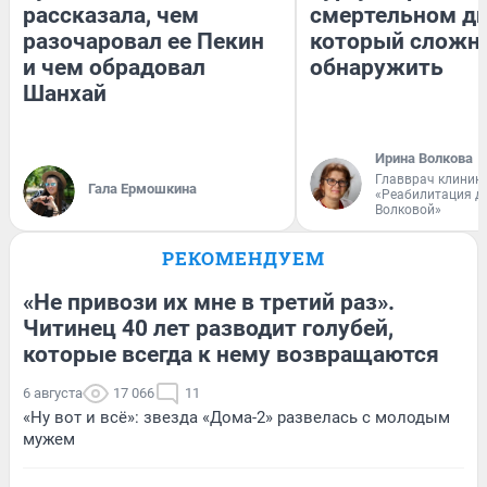
рассказала, чем
смертельном ди
разочаровал ее Пекин
который сложн
и чем обрадовал
обнаружить
Шанхай
Ирина Волкова
Главврач клиник
Гала Ермошкина
«Реабилитация д
Волковой»
РЕКОМЕНДУЕМ
«Не привози их мне в третий раз».
Читинец 40 лет разводит голубей,
которые всегда к нему возвращаются
6 августа
17 066
11
«Ну вот и всё»: звезда «Дома-2» развелась с молодым
мужем