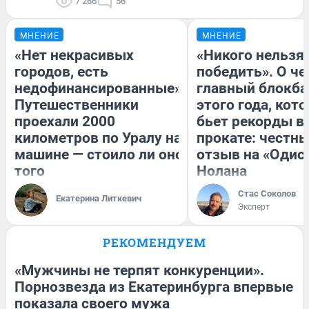
7 266
56
МНЕНИЕ
МНЕНИЕ
«Нет некрасивых
«Никого нельзя
городов, есть
победить». О ч
недофинансированные».
главный блокба
Путешественники
этого года, кот
проехали 2000
бьет рекорды в
километров по Уралу на
прокате: честн
машине — стоило ли оно
отзыв на «Одис
того
Нолана
Стас Соколов
Екатерина Литкевич
Эксперт
РЕКОМЕНДУЕМ
«Мужчины не терпят конкуренции».
Порнозвезда из Екатеринбурга впервые
показала своего мужа