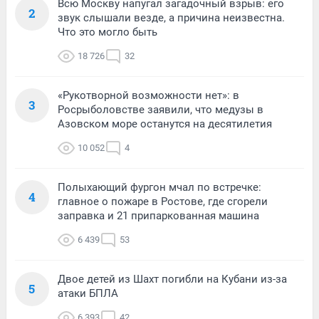
Всю Москву напугал загадочный взрыв: его
2
звук слышали везде, а причина неизвестна.
Что это могло быть
18 726
32
«Рукотворной возможности нет»: в
3
Росрыболовстве заявили, что медузы в
Азовском море останутся на десятилетия
10 052
4
Полыхающий фургон мчал по встречке:
4
главное о пожаре в Ростове, где сгорели
заправка и 21 припаркованная машина
6 439
53
Двое детей из Шахт погибли на Кубани из-за
5
атаки БПЛА
6 393
42