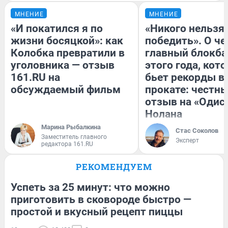
МНЕНИЕ
МНЕНИЕ
«И покатился я по
«Никого нельзя
жизни босяцкой»: как
победить». О ч
Колобка превратили в
главный блокба
уголовника — отзыв
этого года, кот
161.RU на
бьет рекорды в
обсуждаемый фильм
прокате: честн
отзыв на «Одис
Нолана
Марина Рыбалкина
Стас Соколов
Заместитель главного
Эксперт
редактора 161.RU
РЕКОМЕНДУЕМ
Успеть за 25 минут: что можно
приготовить в сковороде быстро —
простой и вкусный рецепт пиццы