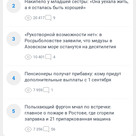
Накипело у младшей сестры: «Она уехала жить,
2
а я осталась быть хорошей»
20 417
9
«Рукотворной возможности нет»: в
3
Росрыболовстве заявили, что медузы в
Азовском море останутся на десятилетия
10 401
4
Пенсионеры получат прибавку: кому придут
4
дополнительные выплаты с 1 сентября
7 959
1
Полыхающий фургон мчал по встречке:
5
главное о пожаре в Ростове, где сгорели
заправка и 21 припаркованная машина
7 356
56