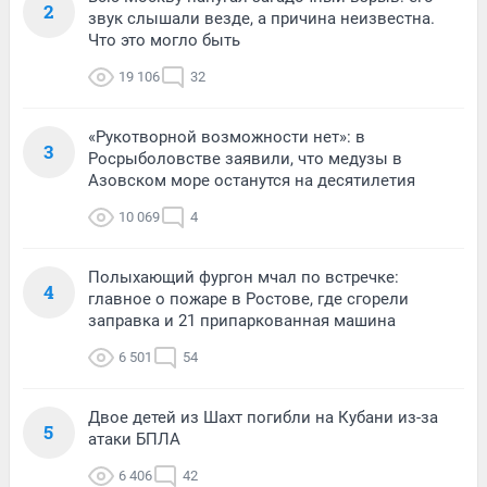
2
звук слышали везде, а причина неизвестна.
Что это могло быть
19 106
32
«Рукотворной возможности нет»: в
3
Росрыболовстве заявили, что медузы в
Азовском море останутся на десятилетия
10 069
4
Полыхающий фургон мчал по встречке:
4
главное о пожаре в Ростове, где сгорели
заправка и 21 припаркованная машина
6 501
54
Двое детей из Шахт погибли на Кубани из-за
5
атаки БПЛА
6 406
42