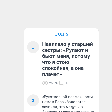
ТОП 5
Накипело у старшей
1
сестры: «Ругают и
бьют меня, потому
что я стою
спокойная, а она
плачет»
26 597
16
«Рукотворной возможности
2
нет»: в Росрыболовстве
заявили, что медузы в