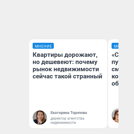
МНЕНИЕ
МНЕНИЕ
Квартиры дорожают,
«Спутал
но дешевеют: почему
пургу».
рынок недвижимости
смерте
сейчас такой странный
которы
обнару
Ир
Екатерина Торопова
Гл
директор агентства
«Р
недвижимости
Во