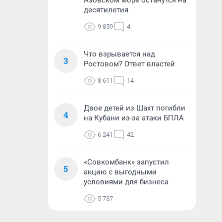
Азовском море останутся на
десятилетия
9 859
4
Что взрывается над
3
Ростовом? Ответ властей
8 611
14
Двое детей из Шахт погибли
4
на Кубани из-за атаки БПЛА
6 241
42
«Совкомбанк» запустил
5
акцию с выгодными
условиями для бизнеса
5 737