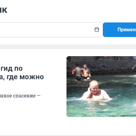
ик
Примен
гид по
а, где можно
енное спасение —