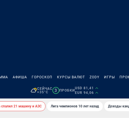
АММА
АФИША
ГОРОСКОП
КУРСЫ ВАЛЮТ
ZODY
ИГРЫ
ПРО
USD 81,41
СЕЙЧАС
3
ПРОБКИ
+35°C
EUR 94,06
спалил 21 машину и АЗС
Лига чемпионов 10 лет назад
Доходы кан