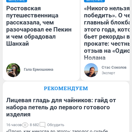
Ростовская
«Никого нельзя
путешественница
победить». О ч
рассказала, чем
главный блокба
разочаровал ее Пекин
этого года, кот
и чем обрадовал
бьет рекорды в
Шанхай
прокате: честн
отзыв на «Одис
Нолана
Стас Соколов
Гала Ермошкина
Эксперт
РЕКОМЕНДУЕМ
Лицевая гладь для чайников: гайд от
набора петель до первого готового
изделия
16 часов
8 682
Обсудить
«Плохо, как никогда до этого»: таролог о судьбе