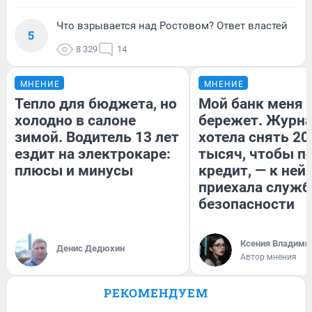
Что взрывается над Ростовом? Ответ властей
5
8 329
14
МНЕНИЕ
МНЕНИЕ
Тепло для бюджета, но
Мой банк меня
холодно в салоне
бережет. Журн
зимой. Водитель 13 лет
хотела снять 20
ездит на электрокаре:
тысяч, чтобы п
плюсы и минусы
кредит, — к ней
приехала служб
безопасности
Ксения Владими
Денис Дедюхин
Автор мнения
РЕКОМЕНДУЕМ