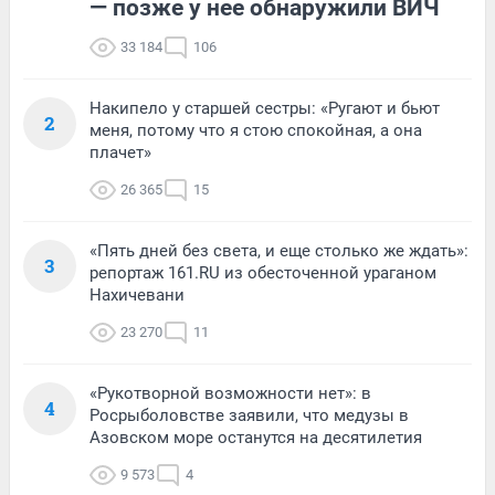
— позже у нее обнаружили ВИЧ
33 184
106
Накипело у старшей сестры: «Ругают и бьют
2
меня, потому что я стою спокойная, а она
плачет»
26 365
15
«Пять дней без света, и еще столько же ждать»:
3
репортаж 161.RU из обесточенной ураганом
Нахичевани
23 270
11
«Рукотворной возможности нет»: в
4
Росрыболовстве заявили, что медузы в
Азовском море останутся на десятилетия
9 573
4