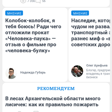
7 356
56
МНЕНИЕ
МНЕНИЕ
Колобок-колобок, я
Наследие, кото
тебя боюсь! Ради чего
чудом не разва
отложили прокат
транспортный э
«Человека-паука» —
разнес миф о «
отзыв о фильме про
советских доро
«человека-булку»
Олег Арефьев
Блогер, предприн
Надежда Губарь
владелец в тран
бизнесе
РЕКОМЕНДУЕМ
В лесах Архангельской области много
лисичек: как их правильно пожарить