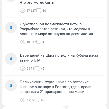
Что это могло быть
17 627
30
«Рукотворной возможности нет»: в
3
Росрыболовстве заявили, что медузы в
Азовском море останутся на десятилетия
10 017
4
Двое детей из Шахт погибли на Кубани из-за
4
атаки БПЛА
6 371
42
Полыхающий фургон мчал по встречке:
5
главное о пожаре в Ростове, где сгорели
заправка и 21 припаркованная машина
6 289
49