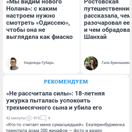
«Мы видим нового
Ростовская
Нолана»: с каким
путешественни
настроем нужно
рассказала, чем
смотреть «Одиссею»,
разочаровал ее
чтобы она не
и чем обрадова
выглядела как фиаско
Шанхай
Надежда Губарь
Гала Ермошкина
РЕКОМЕНДУЕМ
«Не рассчитала силы»: 18-летняя
ужурка пыталась успокоить
трехмесячного сына и убила его
42 минуты
915
4
«Кто-то считает меня сумасшедшей». Екатеринбурженка
приютила дома 200 жирафов — фото и видео