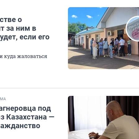
стве о
т за ним в
удет, если его
и куда жаловаться
ЕМА
агнеровца под
з Казахстана —
гражданство