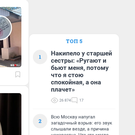
ТОП 5
Накипело у старшей
1
сестры: «Ругают и
бьют меня, потому
что я стою
спокойная, а она
плачет»
26 874
17
Всю Москву напугал
2
загадочный взрыв: его звук
слышали везде, а причина