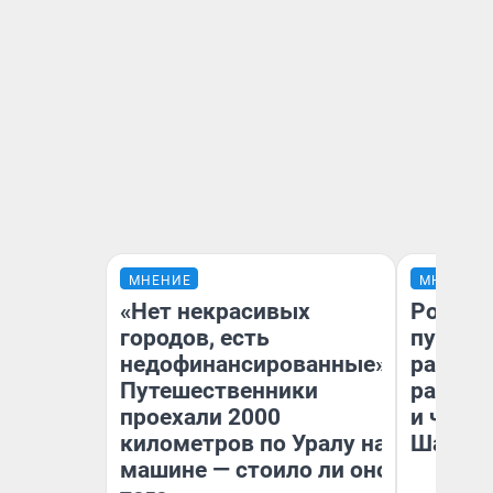
МНЕНИЕ
МНЕНИЕ
«Нет некрасивых
Ростов
городов, есть
путеше
недофинансированные».
расска
Путешественники
разоча
проехали 2000
и чем 
километров по Уралу на
Шанха
машине — стоило ли оно