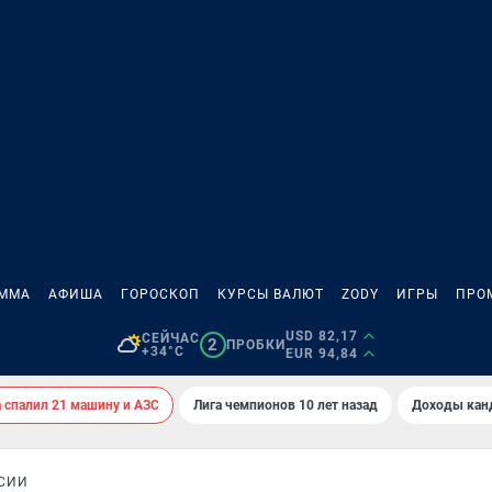
АММА
АФИША
ГОРОСКОП
КУРСЫ ВАЛЮТ
ZODY
ИГРЫ
ПРО
USD 82,17
СЕЙЧАС
2
ПРОБКИ
+34°C
EUR 94,84
спалил 21 машину и АЗС
Лига чемпионов 10 лет назад
Доходы кан
СИИ