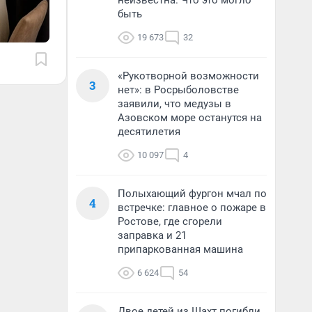
неизвестна. Что это могло
быть
19 673
32
«Рукотворной возможности
3
нет»: в Росрыболовстве
заявили, что медузы в
Азовском море останутся на
десятилетия
10 097
4
Полыхающий фургон мчал по
4
встречке: главное о пожаре в
Ростове, где сгорели
заправка и 21
припаркованная машина
6 624
54
Двое детей из Шахт погибли