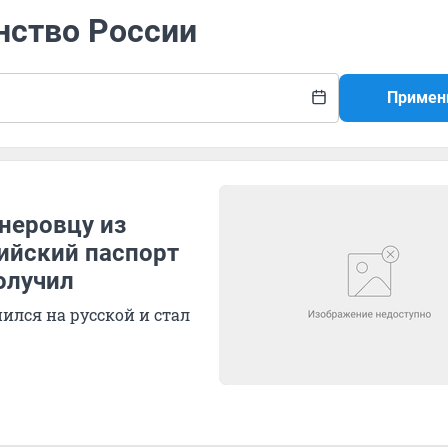
нство России
Примен
гнеровцу из
ийский паспорт
получил
нился на русской и стал