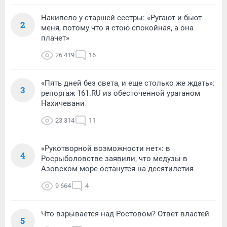
Накипело у старшей сестры: «Ругают и бьют
2
меня, потому что я стою спокойная, а она
плачет»
26 419
16
«Пять дней без света, и еще столько же ждать»:
3
репортаж 161.RU из обесточенной ураганом
Нахичевани
23 314
11
«Рукотворной возможности нет»: в
4
Росрыболовстве заявили, что медузы в
Азовском море останутся на десятилетия
9 664
4
Что взрывается над Ростовом? Ответ властей
5