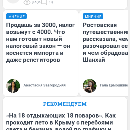
8 404
14
МНЕНИЕ
МНЕНИЕ
Продашь за 3000, налог
Ростовская
возьмут с 4000. Что
путешественни
нам готовит новый
рассказала, чем
налоговый закон — он
разочаровал ее
коснется импорта и
и чем обрадова
даже репетиторов
Шанхай
Анастасия Завгородняя
Гала Ермошкина
РЕКОМЕНДУЕМ
«На 18 отдыхающих 18 поваров». Как
проходит лето в Крыму с перебоями
света и бензина, водой по графику и