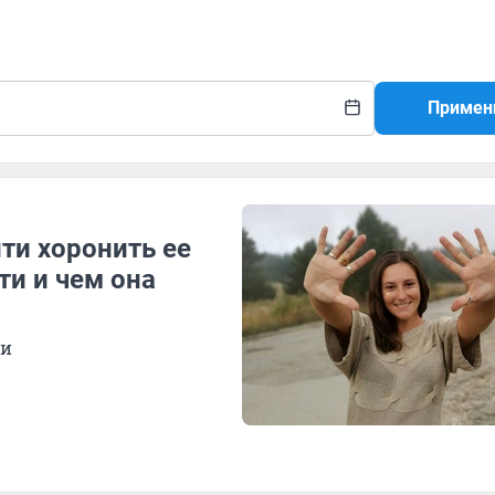
Примен
ти хоронить ее
ти и чем она
ии