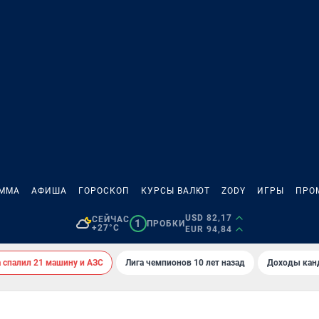
АММА
АФИША
ГОРОСКОП
КУРСЫ ВАЛЮТ
ZODY
ИГРЫ
ПРО
USD 82,17
СЕЙЧАС
1
ПРОБКИ
+27°C
EUR 94,84
спалил 21 машину и АЗС
Лига чемпионов 10 лет назад
Доходы кан