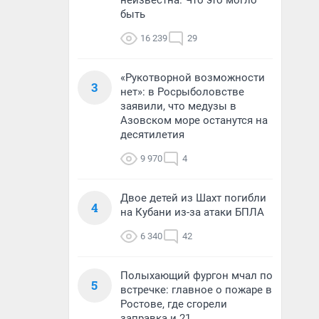
неизвестна. Что это могло
быть
16 239
29
«Рукотворной возможности
3
нет»: в Росрыболовстве
заявили, что медузы в
Азовском море останутся на
десятилетия
9 970
4
Двое детей из Шахт погибли
4
на Кубани из-за атаки БПЛА
6 340
42
Полыхающий фургон мчал по
5
встречке: главное о пожаре в
Ростове, где сгорели
заправка и 21