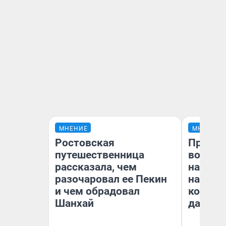
МНЕНИЕ
МНЕНИЕ
Ростовская
Продаш
путешественница
возьмут
рассказала, чем
нам го
разочаровал ее Пекин
налого
и чем обрадовал
коснет
Шанхай
даже р