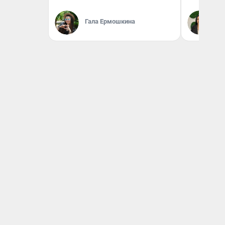
Гала Ермошкина
Ан