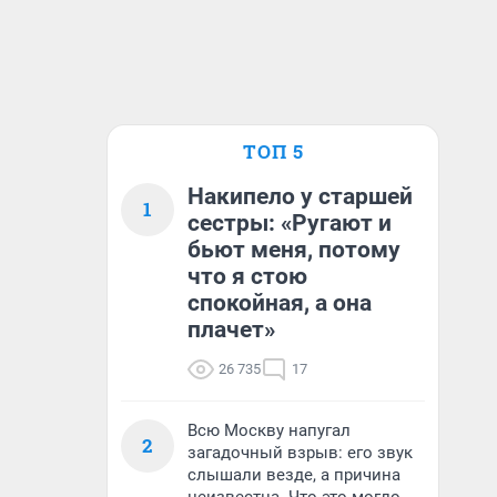
ТОП 5
Накипело у старшей
1
сестры: «Ругают и
бьют меня, потому
что я стою
спокойная, а она
плачет»
26 735
17
Всю Москву напугал
2
загадочный взрыв: его звук
слышали везде, а причина