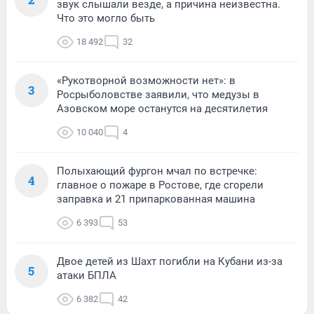
звук слышали везде, а причина неизвестна.
Что это могло быть
18 492
32
«Рукотворной возможности нет»: в
3
Росрыболовстве заявили, что медузы в
Азовском море останутся на десятилетия
10 040
4
Полыхающий фургон мчал по встречке:
4
главное о пожаре в Ростове, где сгорели
заправка и 21 припаркованная машина
6 393
53
Двое детей из Шахт погибли на Кубани из-за
5
атаки БПЛА
6 382
42