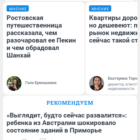
МНЕНИЕ
МНЕНИЕ
Ростовская
Квартиры доро
путешественница
но дешевеют: п
рассказала, чем
рынок недвижи
разочаровал ее Пекин
сейчас такой с
и чем обрадовал
Шанхай
Екатерина Тороп
Гала Ермошкина
директор агентст
недвижимости
РЕКОМЕНДУЕМ
«Выглядит, будто сейчас развалится»:
ребенка из Австралии шокировало
состояние зданий в Приморье