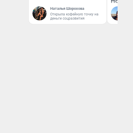
Нолана
Наталья Шорохова
Ст
Открыла кофейную точку на
Эк
деньги соцразвития