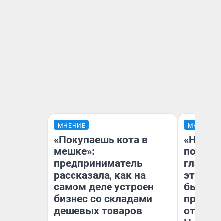
МНЕНИЕ
МНЕНИЕ
«Покупаешь кота в
«Никог
мешке»:
победи
предприниматель
главны
рассказала, как на
этого г
самом деле устроен
бьет р
бизнес со складами
прокат
дешевых товаров
отзыв 