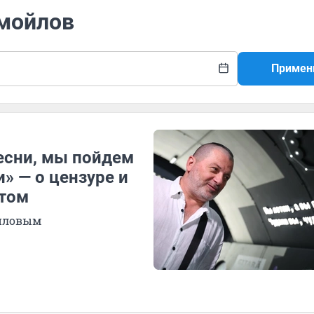
амойлов
Примен
есни, мы пойдем
» — о цензуре и
атом
ойловым