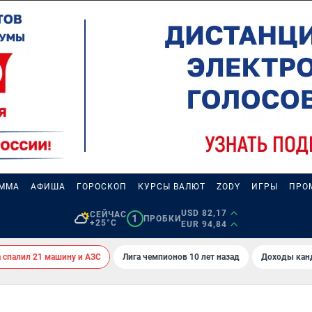
АММА
АФИША
ГОРОСКОП
КУРСЫ ВАЛЮТ
ZODY
ИГРЫ
ПРО
USD 82,17
СЕЙЧАС
1
ПРОБКИ
+25°C
EUR 94,84
спалил 21 машину и АЗС
Лига чемпионов 10 лет назад
Доходы кан