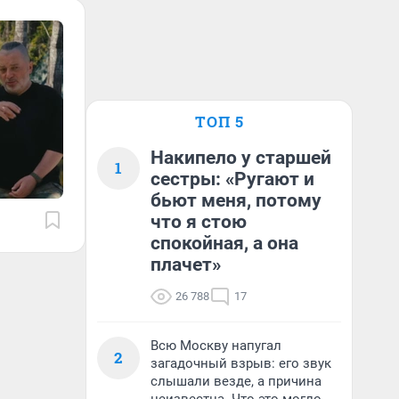
ТОП 5
Накипело у старшей
1
сестры: «Ругают и
бьют меня, потому
что я стою
спокойная, а она
плачет»
26 788
17
Всю Москву напугал
2
загадочный взрыв: его звук
слышали везде, а причина