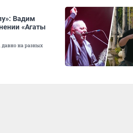
пу»: Вадим
инении «Агаты
 давно на разных