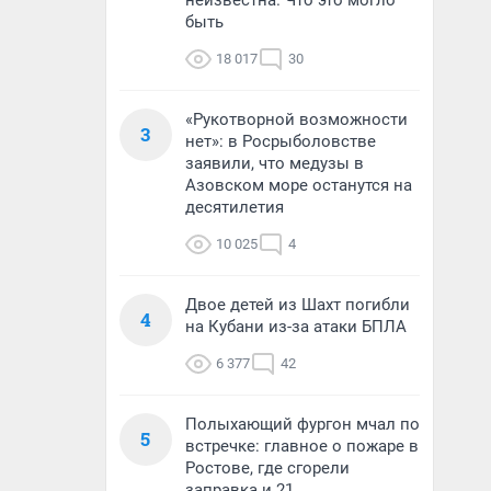
неизвестна. Что это могло
быть
18 017
30
«Рукотворной возможности
3
нет»: в Росрыболовстве
заявили, что медузы в
Азовском море останутся на
десятилетия
10 025
4
Двое детей из Шахт погибли
4
на Кубани из-за атаки БПЛА
6 377
42
Полыхающий фургон мчал по
5
встречке: главное о пожаре в
Ростове, где сгорели
заправка и 21