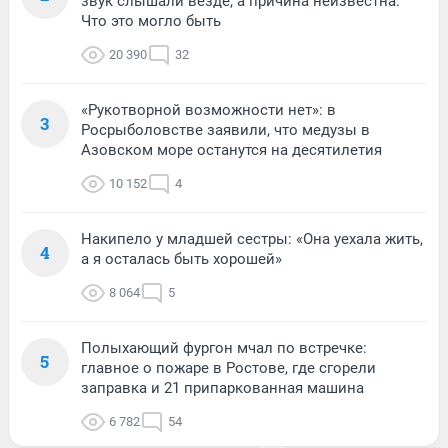
звук слышали везде, а причина неизвестна.
Что это могло быть
20 390
32
«Рукотворной возможности нет»: в
3
Росрыболовстве заявили, что медузы в
Азовском море останутся на десятилетия
10 152
4
Накипело у младшей сестры: «Она уехала жить,
4
а я осталась быть хорошей»
8 064
5
Полыхающий фургон мчал по встречке:
5
главное о пожаре в Ростове, где сгорели
заправка и 21 припаркованная машина
6 782
54