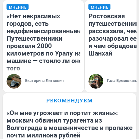
МНЕНИЕ
МНЕНИЕ
«Нет некрасивых
Ростовская
городов, есть
путешественни
недофинансированные».
рассказала, чем
Путешественники
разочаровал ее
проехали 2000
и чем обрадова
километров по Уралу на
Шанхай
машине — стоило ли оно
того
Екатерина Литкевич
Гала Ермошкина
РЕКОМЕНДУЕМ
«Он мне угрожает и портит жизнь»:
москвич обвинил турагента из
Волгограда в мошенничестве и пропаже
почти миллиона рублей