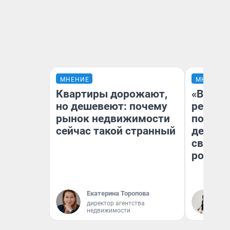
МНЕНИЕ
МНЕНИЕ
Квартиры дорожают,
«Ветер
но дешевеют: почему
регист
рынок недвижимости
подиум
сейчас такой странный
деревь
свадьб
ростов
Екатерина Торопова
Ир
директор агентства
недвижимости