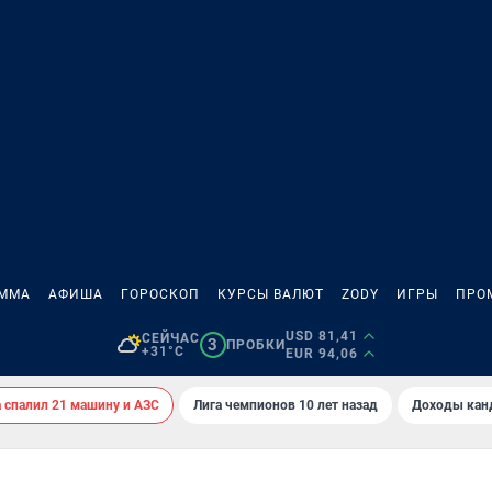
АММА
АФИША
ГОРОСКОП
КУРСЫ ВАЛЮТ
ZODY
ИГРЫ
ПРО
USD 81,41
СЕЙЧАС
3
ПРОБКИ
+31°C
EUR 94,06
спалил 21 машину и АЗС
Лига чемпионов 10 лет назад
Доходы кан