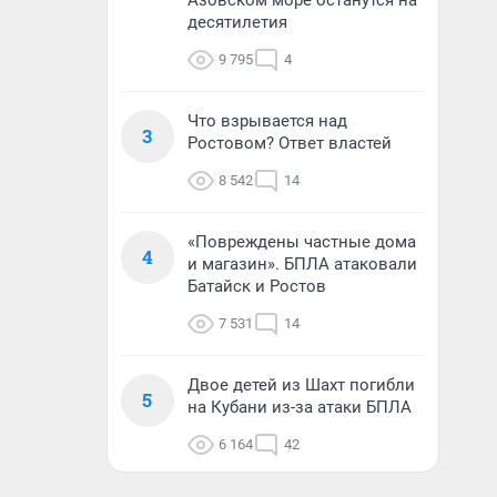
Азовском море останутся на
десятилетия
9 795
4
Что взрывается над
3
Ростовом? Ответ властей
8 542
14
«Повреждены частные дома
4
и магазин». БПЛА атаковали
Батайск и Ростов
7 531
14
Двое детей из Шахт погибли
5
на Кубани из-за атаки БПЛА
6 164
42