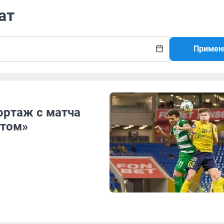
ат
Примен
портаж с матча
атом»