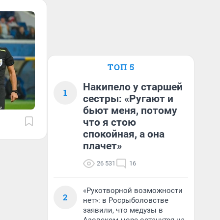
ТОП 5
Накипело у старшей
1
сестры: «Ругают и
бьют меня, потому
что я стою
спокойная, а она
плачет»
26 531
16
«Рукотворной возможности
2
нет»: в Росрыболовстве
заявили, что медузы в