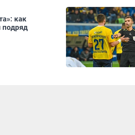
та»: как
ч подряд