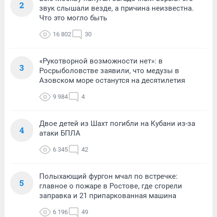
2
звук слышали везде, а причина неизвестна.
Что это могло быть
16 802
30
«Рукотворной возможности нет»: в
3
Росрыболовстве заявили, что медузы в
Азовском море останутся на десятилетия
9 984
4
Двое детей из Шахт погибли на Кубани из-за
4
атаки БПЛА
6 345
42
Полыхающий фургон мчал по встречке:
5
главное о пожаре в Ростове, где сгорели
заправка и 21 припаркованная машина
6 196
49