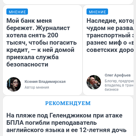
МНЕНИЕ
МНЕНИЕ
Мой банк меня
Наследие, кото
бережет. Журналист
чудом не разва
хотела снять 200
транспортный э
тысяч, чтобы погасить
разнес миф о «
кредит, — к ней домой
советских доро
приехала служба
безопасности
Олег Арефьев
Блогер, предприн
Ксения Владимирская
владелец в тран
Автор мнения
бизнесе
РЕКОМЕНДУЕМ
На пляже под Геленджиком при атаке
БПЛА погибли преподаватель
английского языка и ее 12-летняя дочь