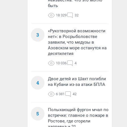
неизвестна. Что это могло
быть
18 329
32
«Рукотворной возможности
3
нет»: в Росрыболовстве
заявили, что медузы в
Азовском море останутся на
десятилетия
10 036
4
Двое детей из Шахт погибли
4
на Кубани из-за атаки БПЛА
6 381
42
Полыхающий фургон мчал по
5
встречке: главное о пожаре в
Ростове, где сгорели
заправка и 21