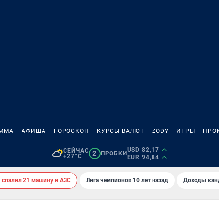
АММА
АФИША
ГОРОСКОП
КУРСЫ ВАЛЮТ
ZODY
ИГРЫ
ПРО
USD 82,17
СЕЙЧАС
2
ПРОБКИ
+27°C
EUR 94,84
спалил 21 машину и АЗС
Лига чемпионов 10 лет назад
Доходы кан