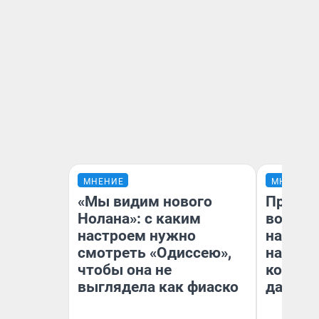
МНЕНИЕ
МНЕНИЕ
«Мы видим нового
Продаш
Нолана»: с каким
возьмут
настроем нужно
нам го
смотреть «Одиссею»,
налого
чтобы она не
коснет
выглядела как фиаско
даже р