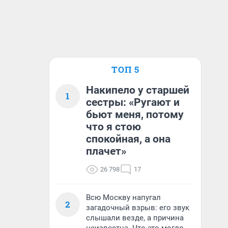
ТОП 5
Накипело у старшей
1
сестры: «Ругают и
бьют меня, потому
что я стою
спокойная, а она
плачет»
26 798
17
Всю Москву напугал
2
загадочный взрыв: его звук
слышали везде, а причина