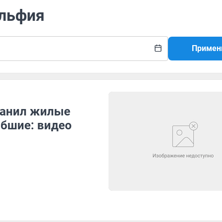
ельфия
Примен
ранил жилые
ибшие: видео