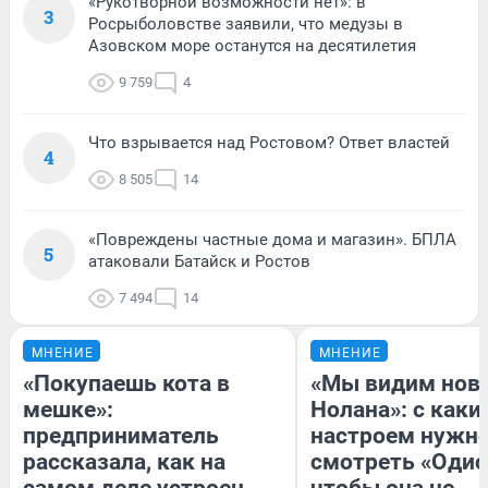
«Рукотворной возможности нет»: в
3
Росрыболовстве заявили, что медузы в
Азовском море останутся на десятилетия
9 759
4
Что взрывается над Ростовом? Ответ властей
4
8 505
14
«Повреждены частные дома и магазин». БПЛА
5
атаковали Батайск и Ростов
7 494
14
МНЕНИЕ
МНЕНИЕ
«Покупаешь кота в
«Мы видим нов
мешке»:
Нолана»: с каки
предприниматель
настроем нужн
рассказала, как на
смотреть «Одис
самом деле устроен
чтобы она не