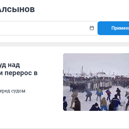
 Алсынов
Примен
уд над
 перерос в
еред судом