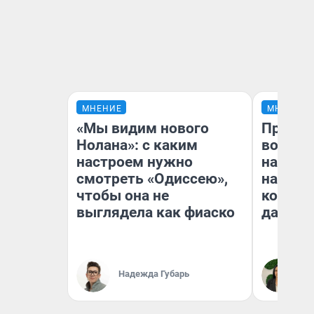
МНЕНИЕ
МНЕНИЕ
«Мы видим нового
Продаш
Нолана»: с каким
возьмут
настроем нужно
нам го
смотреть «Одиссею»,
налого
чтобы она не
коснет
выглядела как фиаско
даже р
Надежда Губарь
Ан