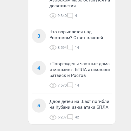
Азовском море останутся на
десятилетия
9 840
4
Что взрывается над
3
Ростовом? Ответ властей
8 594
14
«Повреждены частные дома
4
и магазин». БПЛА атаковали
Батайск и Ростов
7 570
14
Двое детей из Шахт погибли
5
на Кубани из-за атаки БПЛА
6 237
42