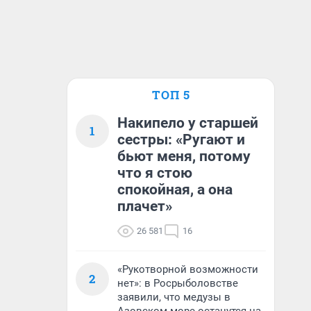
ТОП 5
Накипело у старшей
1
сестры: «Ругают и
бьют меня, потому
что я стою
спокойная, а она
плачет»
26 581
16
«Рукотворной возможности
2
нет»: в Росрыболовстве
заявили, что медузы в