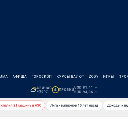
АММА
АФИША
ГОРОСКОП
КУРСЫ ВАЛЮТ
ZODY
ИГРЫ
ПРО
USD 81,41
СЕЙЧАС
4
ПРОБКИ
+36°C
EUR 94,06
спалил 21 машину и АЗС
Лига чемпионов 10 лет назад
Доходы кан