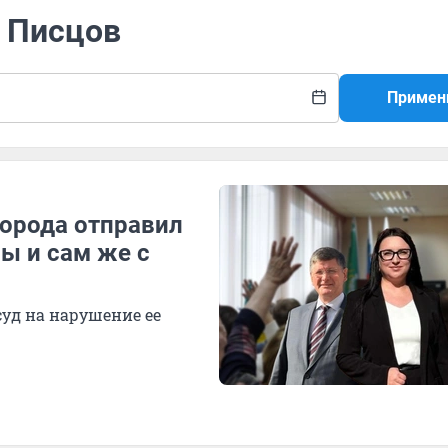
й Писцов
Примен
города отправил
ы и сам же с
уд на нарушение ее