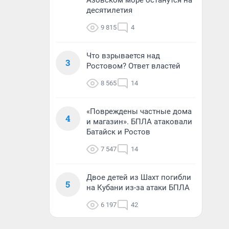
Азовском море останутся на
десятилетия
9 815
4
Что взрывается над
3
Ростовом? Ответ властей
8 565
14
«Повреждены частные дома
4
и магазин». БПЛА атаковали
Батайск и Ростов
7 547
14
Двое детей из Шахт погибли
5
на Кубани из-за атаки БПЛА
6 197
42