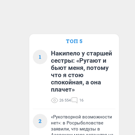
ТОП 5
Накипело у старшей
1
сестры: «Ругают и
бьют меня, потому
что я стою
спокойная, а она
плачет»
26 554
16
«Рукотворной возможности
2
нет»: в Росрыболовстве
заявили, что медузы в