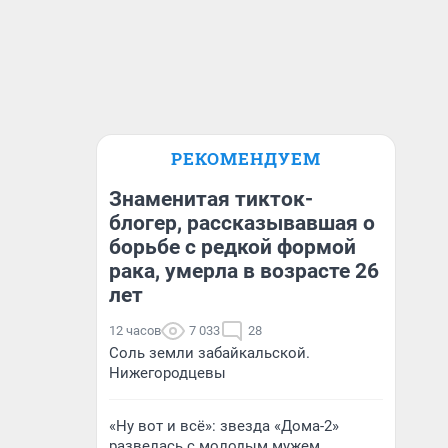
РЕКОМЕНДУЕМ
Знаменитая тикток-
блогер, рассказывавшая о
борьбе с редкой формой
рака, умерла в возрасте 26
лет
12 часов
7 033
28
Соль земли забайкальской.
Нижегородцевы
«Ну вот и всё»: звезда «Дома-2»
развелась с молодым мужем