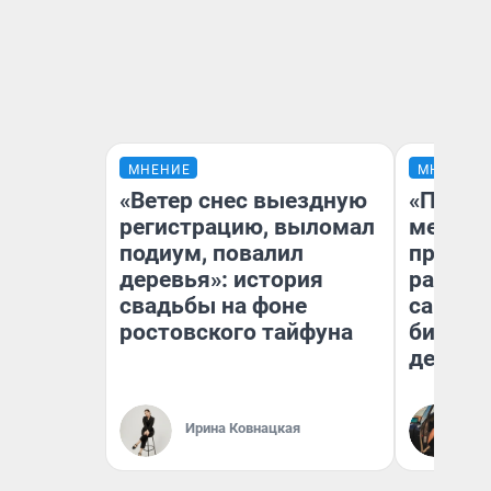
МНЕНИЕ
МНЕНИЕ
«Ветер снес выездную
«Покуп
регистрацию, выломал
мешке»
подиум, повалил
предпр
деревья»: история
рассказ
свадьбы на фоне
самом 
ростовского тайфуна
бизнес
дешевы
На
Ирина Ковнацкая
От
де