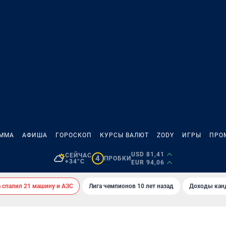
АММА
АФИША
ГОРОСКОП
КУРСЫ ВАЛЮТ
ZODY
ИГРЫ
ПРО
USD 81,41
СЕЙЧАС
4
ПРОБКИ
+34°C
EUR 94,06
спалил 21 машину и АЗС
Лига чемпионов 10 лет назад
Доходы кан