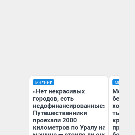
МНЕНИЕ
МНЕНИЕ
«Нет некрасивых
Мой ба
городов, есть
береже
недофинансированные».
хотела 
Путешественники
тысяч,
проехали 2000
кредит,
километров по Уралу на
приеха
машине — стоило ли оно
безопа