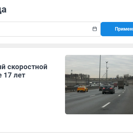
да
Примен
ий скоростной
 17 лет