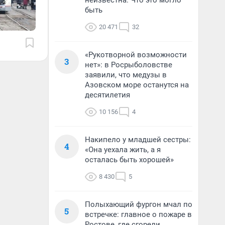
неизвестна. Что это могло
быть
20 471
32
«Рукотворной возможности
3
нет»: в Росрыболовстве
заявили, что медузы в
Азовском море останутся на
десятилетия
10 156
4
Накипело у младшей сестры:
4
«Она уехала жить, а я
осталась быть хорошей»
8 430
5
Полыхающий фургон мчал по
5
встречке: главное о пожаре в
Ростове, где сгорели