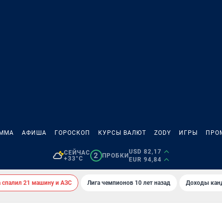
АММА
АФИША
ГОРОСКОП
КУРСЫ ВАЛЮТ
ZODY
ИГРЫ
ПРО
USD 82,17
СЕЙЧАС
2
ПРОБКИ
+33°C
EUR 94,84
спалил 21 машину и АЗС
Лига чемпионов 10 лет назад
Доходы кан