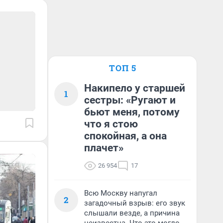
ТОП 5
Накипело у старшей
1
сестры: «Ругают и
бьют меня, потому
что я стою
спокойная, а она
плачет»
26 954
17
Всю Москву напугал
2
загадочный взрыв: его звук
слышали везде, а причина