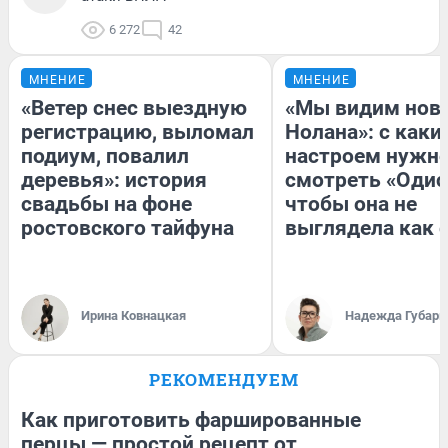
6 272
42
МНЕНИЕ
МНЕНИЕ
«Ветер снес выездную
«Мы видим нов
регистрацию, выломал
Нолана»: с каки
подиум, повалил
настроем нужн
деревья»: история
смотреть «Одис
свадьбы на фоне
чтобы она не
ростовского тайфуна
выглядела как 
Ирина Ковнацкая
Надежда Губарь
РЕКОМЕНДУЕМ
Как приготовить фаршированные
перцы — простой рецепт от