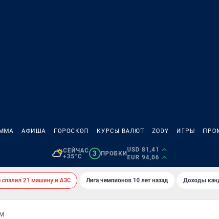
АММА
АФИША
ГОРОСКОП
КУРСЫ ВАЛЮТ
ZODY
ИГРЫ
ПРО
USD 81,41
СЕЙЧАС
3
ПРОБКИ
+35°C
EUR 94,06
спалил 21 машину и АЗС
Лига чемпионов 10 лет назад
Доходы кан
ОМ