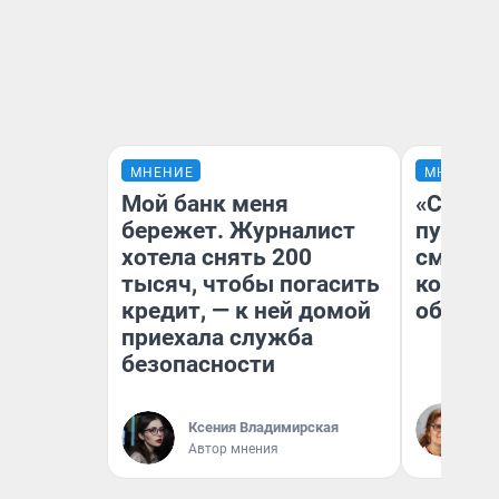
МНЕНИЕ
МНЕНИЕ
Мой банк меня
«Спутал
бережет. Журналист
пургу».
хотела снять 200
смерте
тысяч, чтобы погасить
которы
кредит, — к ней домой
обнару
приехала служба
безопасности
Ир
Гл
Ксения Владимирская
«Р
Автор мнения
Во