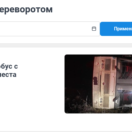
переворотом
Примен
бус с
места