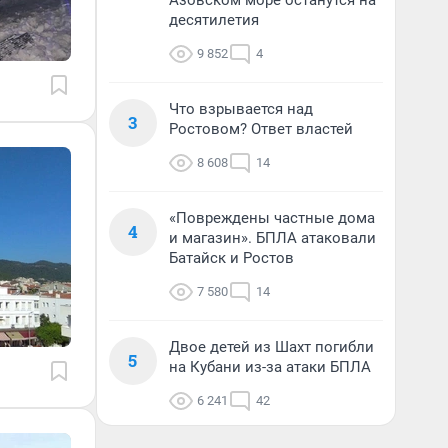
Азовском море останутся на
десятилетия
9 852
4
Что взрывается над
3
Ростовом? Ответ властей
8 608
14
«Повреждены частные дома
4
и магазин». БПЛА атаковали
Батайск и Ростов
7 580
14
Двое детей из Шахт погибли
5
на Кубани из-за атаки БПЛА
6 241
42