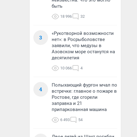
неизвестна. Что это могло
быть
18 996
32
«Рукотворной возможности
3
нет»: в Росрыболовстве
заявили, что медузы в
Азовском море останутся на
десятилетия
10 066
4
Полыхающий фургон мчал по
4
встречке: главное о пожаре в
Ростове, где сгорели
заправка и 21
припаркованная машина
6 493
54
Двое детей из Шахт погибли