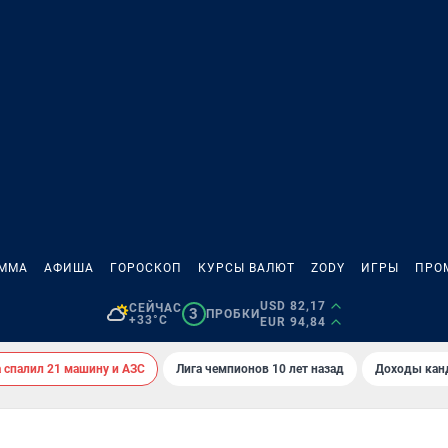
АММА
АФИША
ГОРОСКОП
КУРСЫ ВАЛЮТ
ZODY
ИГРЫ
ПРО
USD 82,17
СЕЙЧАС
3
ПРОБКИ
+33°C
EUR 94,84
спалил 21 машину и АЗС
Лига чемпионов 10 лет назад
Доходы кан