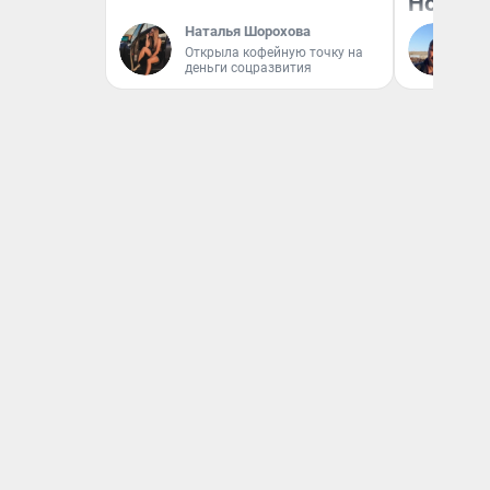
Нолана
Наталья Шорохова
Ст
Открыла кофейную точку на
Эк
деньги соцразвития