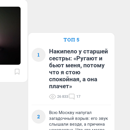
ТОП 5
Накипело у старшей
1
сестры: «Ругают и
бьют меня, потому
что я стою
спокойная, а она
плачет»
26 833
17
Всю Москву напугал
2
загадочный взрыв: его звук
слышали везде, а причина