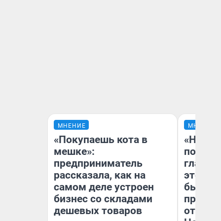
МНЕНИЕ
МНЕНИЕ
«Покупаешь кота в
«Никог
мешке»:
победи
предприниматель
главны
рассказала, как на
этого г
самом деле устроен
бьет р
бизнес со складами
прокат
дешевых товаров
отзыв 