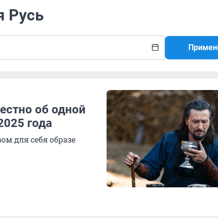
я Русь
Примен
вестно об одной
2025 года
вом для себя образе