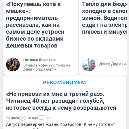
«Покупаешь кота в
Тепло для бюдж
мешке»:
холодно в сало
предприниматель
зимой. Водитель
рассказала, как на
ездит на электр
самом деле устроен
плюсы и минус
бизнес со складами
дешевых товаров
Наталья Шорохова
Денис Дедюхин
Открыла кофейную точку на
деньги соцразвития
РЕКОМЕНДУЕМ
«Не привози их мне в третий раз».
Читинец 40 лет разводит голубей,
которые всегда к нему возвращаются
23 часа
16 049
11
Август перевернет жизнь Козерогов. К чему готовит