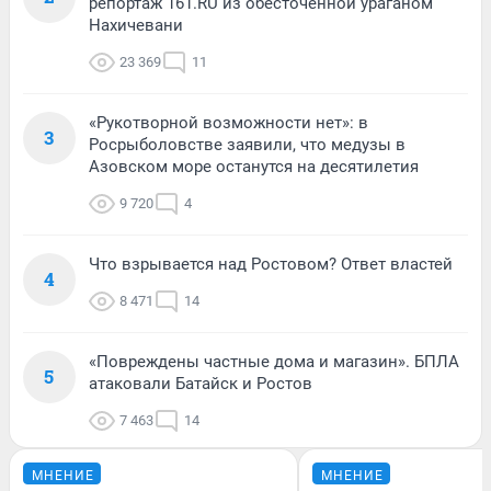
репортаж 161.RU из обесточенной ураганом
Нахичевани
23 369
11
«Рукотворной возможности нет»: в
3
Росрыболовстве заявили, что медузы в
Азовском море останутся на десятилетия
9 720
4
Что взрывается над Ростовом? Ответ властей
4
8 471
14
«Повреждены частные дома и магазин». БПЛА
5
атаковали Батайск и Ростов
7 463
14
МНЕНИЕ
МНЕНИЕ