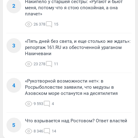
Накипело у старшей сестры: «Ругают и бьют
2
меня, потому что я стою спокойная, а она
плачет»
26 378
15
«Пять дней без света, и еще столько же ждать»:
3
репортаж 161.RU из обесточенной ураганом
Нахичевани
23 278
11
«Рукотворной возможности нет»: в
4
Росрыболовстве заявили, что медузы в
Азовском море останутся на десятилетия
9 593
4
Что взрывается над Ростовом? Ответ властей
5
8 346
14