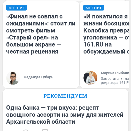
МНЕНИЕ
МНЕНИЕ
«Финал не совпал с
«И покатился я 
ожиданиями»: стоит ли
жизни босяцкой
смотреть фильм
Колобка превра
«Старый орел» на
уголовника — о
большом экране —
161.RU на
честная рецензия
обсуждаемый 
Марина Рыбалки
Надежда Губарь
Заместитель гла
редактора 161.RU
РЕКОМЕНДУЕМ
Одна банка — три вкуса: рецепт
овощного ассорти на зиму для жителей
Архангельской области