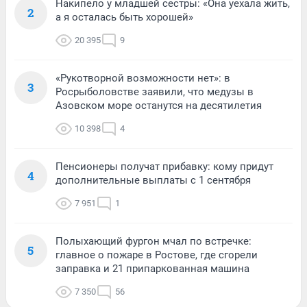
Накипело у младшей сестры: «Она уехала жить,
2
а я осталась быть хорошей»
20 395
9
«Рукотворной возможности нет»: в
3
Росрыболовстве заявили, что медузы в
Азовском море останутся на десятилетия
10 398
4
Пенсионеры получат прибавку: кому придут
4
дополнительные выплаты с 1 сентября
7 951
1
Полыхающий фургон мчал по встречке:
5
главное о пожаре в Ростове, где сгорели
заправка и 21 припаркованная машина
7 350
56