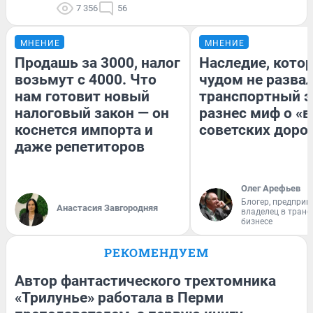
7 356
56
МНЕНИЕ
МНЕНИЕ
Продашь за 3000, налог
Наследие, кото
возьмут с 4000. Что
чудом не разва
нам готовит новый
транспортный э
налоговый закон — он
разнес миф о «
коснется импорта и
советских доро
даже репетиторов
Олег Арефьев
Блогер, предприн
Анастасия Завгородняя
владелец в тран
бизнесе
РЕКОМЕНДУЕМ
Автор фантастического трехтомника
«Трилунье» работала в Перми