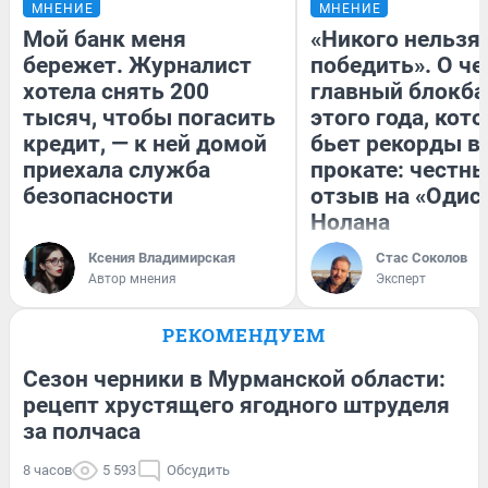
МНЕНИЕ
МНЕНИЕ
Мой банк меня
«Никого нельзя
бережет. Журналист
победить». О ч
хотела снять 200
главный блокба
тысяч, чтобы погасить
этого года, кот
кредит, — к ней домой
бьет рекорды в
приехала служба
прокате: честн
безопасности
отзыв на «Одис
Нолана
Ксения Владимирская
Стас Соколов
Автор мнения
Эксперт
РЕКОМЕНДУЕМ
Сезон черники в Мурманской области:
рецепт хрустящего ягодного штруделя
за полчаса
8 часов
5 593
Обсудить