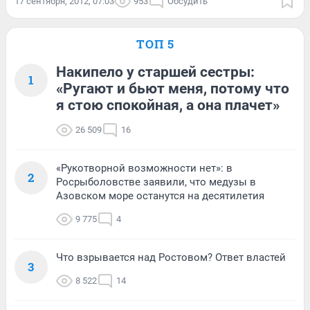
17 сентября, 2012, 07:03
953
Обсудить
ТОП 5
Накипело у старшей сестры:
1
«Ругают и бьют меня, потому что
я стою спокойная, а она плачет»
26 509
16
«Рукотворной возможности нет»: в
2
Росрыболовстве заявили, что медузы в
Азовском море останутся на десятилетия
9 775
4
Что взрывается над Ростовом? Ответ властей
3
8 522
14