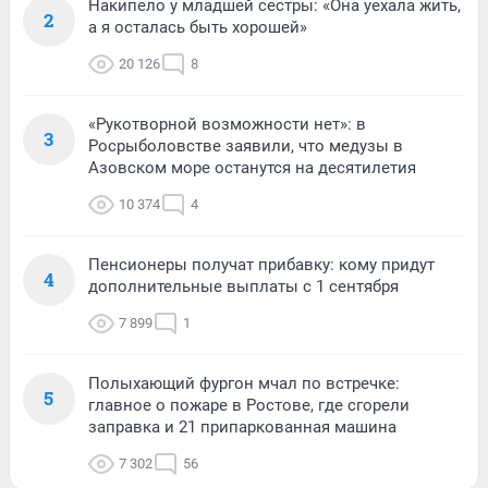
Накипело у младшей сестры: «Она уехала жить,
2
а я осталась быть хорошей»
20 126
8
«Рукотворной возможности нет»: в
3
Росрыболовстве заявили, что медузы в
Азовском море останутся на десятилетия
10 374
4
Пенсионеры получат прибавку: кому придут
4
дополнительные выплаты с 1 сентября
7 899
1
Полыхающий фургон мчал по встречке:
5
главное о пожаре в Ростове, где сгорели
заправка и 21 припаркованная машина
7 302
56