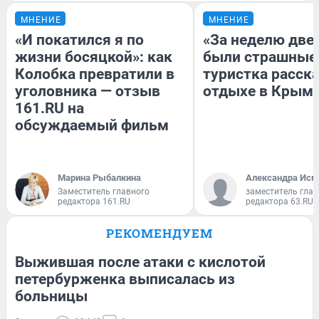
МНЕНИЕ
МНЕНИЕ
«И покатился я по
«За неделю две
жизни босяцкой»: как
были страшные
Колобка превратили в
туристка расска
уголовника — отзыв
отдыхе в Крым
161.RU на
обсуждаемый фильм
Марина Рыбалкина
Александра Исм
Заместитель главного
заместитель глав
редактора 161.RU
редактора 63.RU
РЕКОМЕНДУЕМ
Выжившая после атаки с кислотой
петербурженка выписалась из
больницы