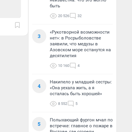
неизвестна. Что это могло
быть
20 526
32
«Рукотворной возможности
3
нет»: в Росрыболовстве
заявили, что медузы в
Азовском море останутся на
десятилетия
10 160
4
Накипело у младшей сестры:
4
«Она уехала жить, а я
осталась быть хорошей»
8 552
5
Полыхающий фургон мчал по
5
встречке: главное о пожаре в
Ростове, где сгорели