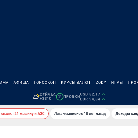
АММА
АФИША
ГОРОСКОП
КУРСЫ ВАЛЮТ
ZODY
ИГРЫ
ПРО
USD 82,17
СЕЙЧАС
2
ПРОБКИ
+33°C
EUR 94,84
спалил 21 машину и АЗС
Лига чемпионов 10 лет назад
Доходы кан