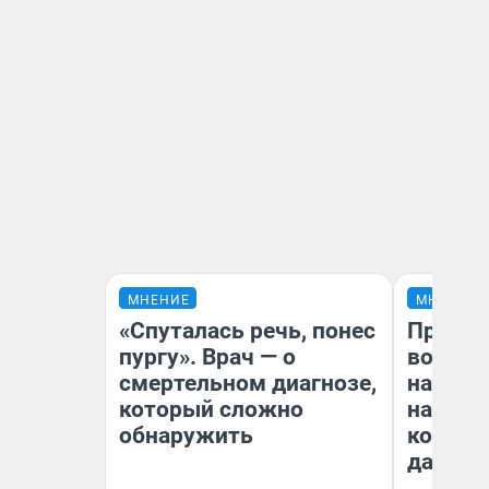
МНЕНИЕ
МНЕНИЕ
«Спуталась речь, понес
Продаш
пургу». Врач — о
возьмут
смертельном диагнозе,
нам го
который сложно
налого
обнаружить
коснет
даже р