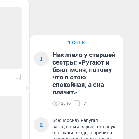
ТОП 5
Накипело у старшей
1
сестры: «Ругают и
бьют меня, потому
что я стою
спокойная, а она
плачет»
26 961
17
Всю Москву напугал
2
загадочный взрыв: его звук
слышали везде, а причина