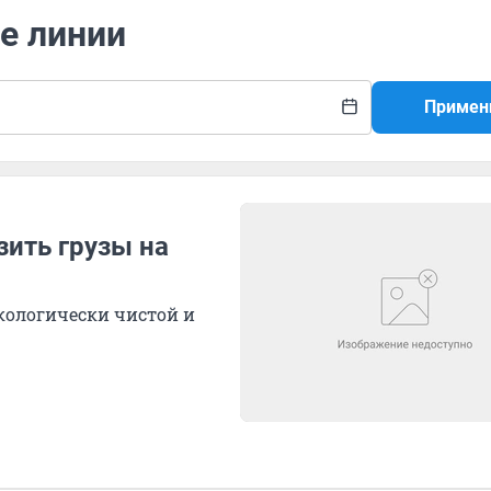
е линии
Примен
зить грузы на
экологически чистой и