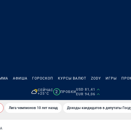
АММА
АФИША
ГОРОСКОП
КУРСЫ ВАЛЮТ
ZODY
ИГРЫ
ПРО
USD 81,41
СЕЙЧАС
2
ПРОБКИ
+25°C
EUR 94,06
Лига чемпионов 10 лет назад
Доходы кандидатов в депутаты Гос
НА