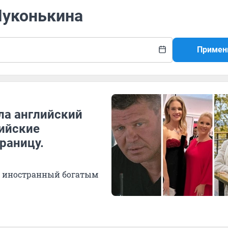
Луконькина
Примен
ила английский
сийские
раницу.
ся иностранный богатым