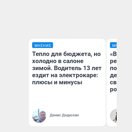
МНЕНИЕ
МНЕНИЕ
Тепло для бюджета, но
«Ветер
холодно в салоне
регист
зимой. Водитель 13 лет
подиум
ездит на электрокаре:
деревь
плюсы и минусы
свадьб
ростов
Денис Дедюхин
Ир