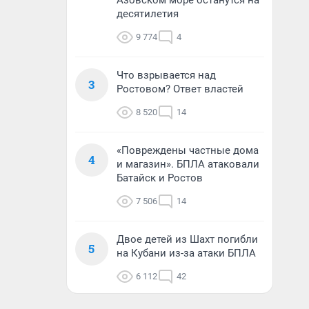
Азовском море останутся на
десятилетия
9 774
4
Что взрывается над
3
Ростовом? Ответ властей
8 520
14
«Повреждены частные дома
4
и магазин». БПЛА атаковали
Батайск и Ростов
7 506
14
Двое детей из Шахт погибли
5
на Кубани из-за атаки БПЛА
6 112
42