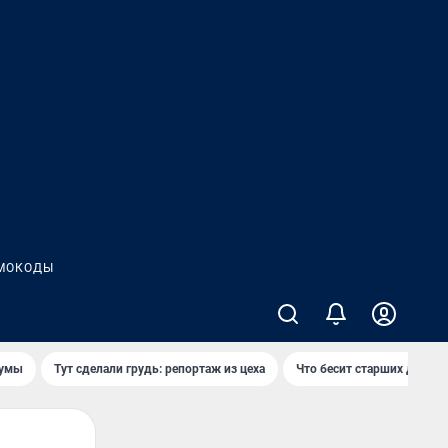
МОКОДЫ
думы
Тут сделали грудь: репортаж из цеха
Что бесит старших детей