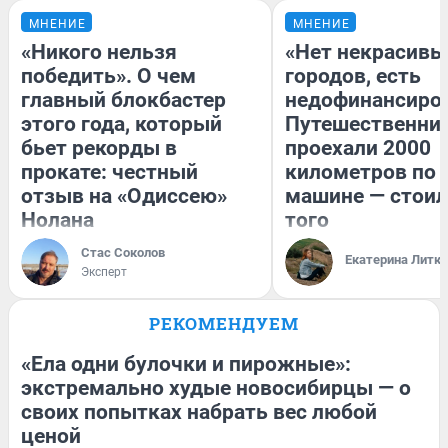
МНЕНИЕ
МНЕНИЕ
«Никого нельзя
«Нет некрасивы
победить». О чем
городов, есть
главный блокбастер
недофинансиро
этого года, который
Путешественни
бьет рекорды в
проехали 2000
прокате: честный
километров по 
отзыв на «Одиссею»
машине — стоил
Нолана
того
Стас Соколов
Екатерина Литк
Эксперт
РЕКОМЕНДУЕМ
«Ела одни булочки и пирожные»:
экстремально худые новосибирцы — о
своих попытках набрать вес любой
ценой