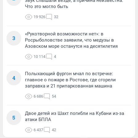
звук слышали везде, а причина неизвестна.
Что это могло быть
19 926
32
«Рукотворной возможности нет»: в
3
Росрыболовстве заявили, что медузы в
Азовском море останутся на десятилетия
10 114
4
Полыхающий фургон мчал по встречке:
4
главное о пожаре в Ростове, где сгорели
заправка и 21 припаркованная машина
6 686
54
Двое детей из Шахт погибли на Кубани из-за
5
атаки БПЛА
6 437
42