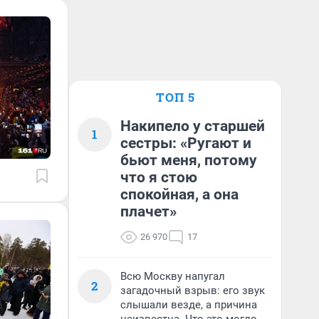
ТОП 5
Накипело у старшей
1
сестры: «Ругают и
бьют меня, потому
что я стою
спокойная, а она
плачет»
26 970
17
Всю Москву напугал
2
загадочный взрыв: его звук
слышали везде, а причина