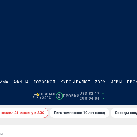
АММА
АФИША
ГОРОСКОП
КУРСЫ ВАЛЮТ
ZODY
ИГРЫ
ПРО
USD 82,17
СЕЙЧАС
2
ПРОБКИ
+28°C
EUR 94,84
спалил 21 машину и АЗС
Лига чемпионов 10 лет назад
Доходы кан
ЦЫ