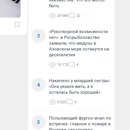
неизвестна. Что это могло
быть
20 686
32
«Рукотворной возможности
3
нет»: в Росрыболовстве
заявили, что медузы в
Азовском море останутся на
десятилетия
10 170
4
Накипело у младшей сестры:
4
«Она уехала жить, а я
осталась быть хорошей»
9 025
5
Полыхающий фургон мчал по
5
встречке: главное о пожаре в
Ростове, где сгорели