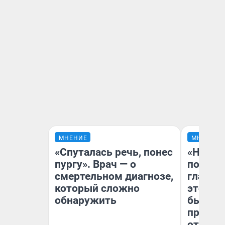
МНЕНИЕ
МНЕНИЕ
«Спуталась речь, понес
«Никог
пургу». Врач — о
победи
смертельном диагнозе,
главны
который сложно
этого г
обнаружить
бьет р
прокат
отзыв 