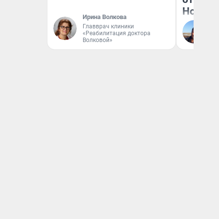
Нолана
Ирина Волкова
Главврач клиники
Ст
«Реабилитация доктора
Эк
Волковой»