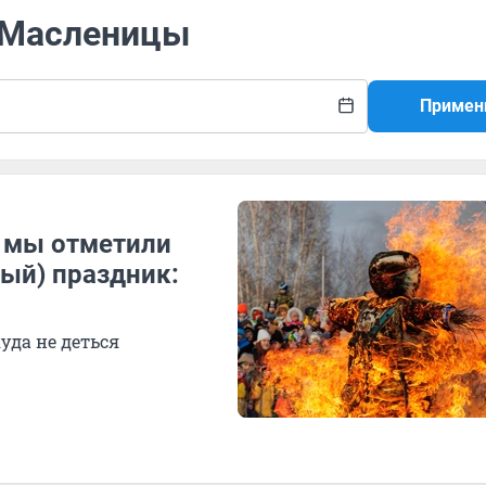
о Масленицы
Примен
к мы отметили
ый) праздник:
уда не деться