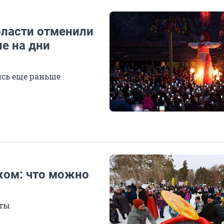
бласти отменили
е на дни
ись еще раньше
жом: что можно
еты