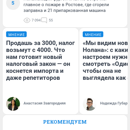
5
главное о пожаре в Ростове, где сгорели
заправка и 21 припаркованная машина
7 094
55
МНЕНИЕ
МНЕНИЕ
Продашь за 3000, налог
«Мы видим нов
возьмут с 4000. Что
Нолана»: с каки
нам готовит новый
настроем нужн
налоговый закон — он
смотреть «Одис
коснется импорта и
чтобы она не
даже репетиторов
выглядела как 
Анастасия Завгородняя
Надежда Губарь
РЕКОМЕНДУЕМ